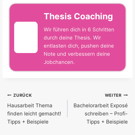
Thesis Coaching
Wir führen dich in 6 Schritten
durch deine Thesis. Wir
entlasten dich, pushen deine
Note und verbessern deine
Jobchancen.
Beitragsnavigation
ZURÜCK
WEITER
Hausarbeit Thema
Bachelorarbeit Exposé
finden leicht gemacht!
schreiben – Profi-
Tipps + Beispiele
Tipps + Beispiele